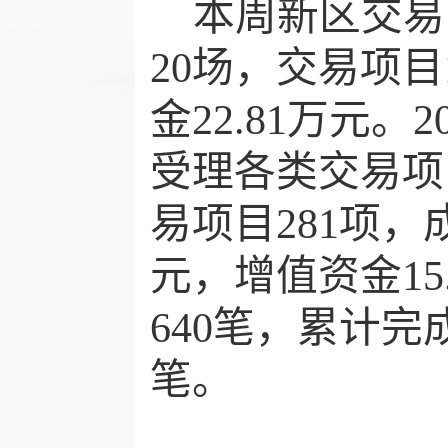
本周新区交易
20
场，交易项目
金
22.81万
元
。
2
受理各类交易项
易项目
281
项，
元
，
增值资金
1
640
笔，累计完
笔
。