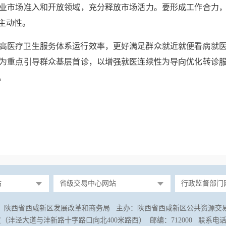
业市场准入和开放领域，充分释放市场活力。要形成工作合力
主动性。
高医疗卫生服务体系运行效率，更好满足群众就近就便看病就
为重点引导群众基层首诊，以增强就医连续性为导向优化转诊
。
站
省级交易中心网站
行政监督部门
：陕西省西咸新区发展改革和商务局 主办：陕西省西咸新区公共资源交
沣泾大道与沣新路十字路口向北400米路西） 邮编：712000 联系电话：029