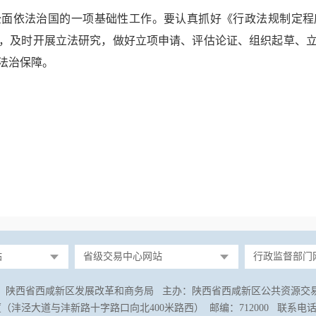
全面依法治国的一项基础性工作。要认真抓好《行政法规制定程
，及时开展立法研究，做好立项申请、评估论证、组织起草、
法治保障。
站
省级交易中心网站
行政监督部门
：陕西省西咸新区发展改革和商务局 主办：陕西省西咸新区公共资源交
沣泾大道与沣新路十字路口向北400米路西） 邮编：712000 联系电话：029